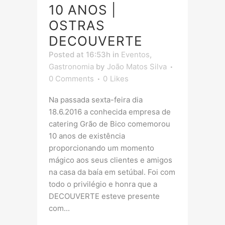
10 ANOS |
OSTRAS
DECOUVERTE
Posted at 16:53h
in
Eventos
,
Gastronomia
by
João Matos Silva
0 Comments
0
Likes
Na passada sexta-feira dia
18.6.2016 a conhecida empresa de
catering Grão de Bico comemorou
10 anos de existência
proporcionando um momento
mágico aos seus clientes e amigos
na casa da baía em setúbal. Foi com
todo o privilégio e honra que a
DECOUVERTE esteve presente
com...