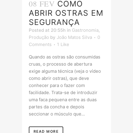
08 FEV
COMO
ABRIR OSTRAS EM
SEGURANÇA
Posted at 20:55h
in
Gastronomia
,
Produção
by
João Matos Silva
0
Comments
1
Like
Quando as ostras são consumidas
cruas, o processo de abertura
exige alguma técnica (veja o vídeo
como abrir ostras), que deve
conhecer para o fazer com
facilidade. Trata-se de introduzir
uma faca pequena entre as duas
partes da concha e depois
seccionar o músculo que...
READ MORE