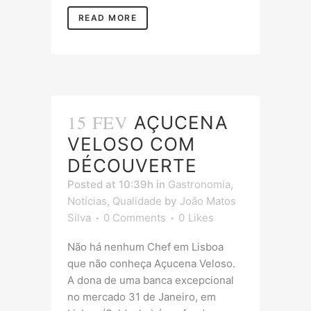
READ MORE
15 FEV
AÇUCENA
VELOSO COM
DÉCOUVERTE
Posted at 10:39h
in
Gastronomia
,
Notícias
,
Qualidade
by
João Matos
Silva
0 Comments
0
Likes
Não há nenhum Chef em Lisboa
que não conheça Açucena Veloso.
A dona de uma banca excepcional
no mercado 31 de Janeiro, em